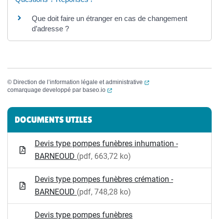
Que doit faire un étranger en cas de changement
d’adresse ?
(ouverture dans un nouvel
©
Direction de l’information légale et administrative
(ouverture dans un nouvel onglet)
comarquage developpé par
baseo.io
Informations complémentaires
DOCUMENTS UTILES
Devis type pompes funèbres inhumation -
BARNEOUD
(pdf, 663,72 ko)
Devis type pompes funèbres crémation -
BARNEOUD
(pdf, 748,28 ko)
Devis type pompes funèbres