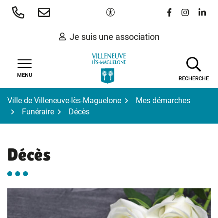
Gestion des traceurs
Aller
Paramètres d'accessibilité
Lien vers le 
Lien vers
Lien 
au
contenu
Je suis une association
MENU
RECHERCHE
Ville de Villeneuve-lès-Maguelone
Mes démarches
Funéraire
Décès
Décès