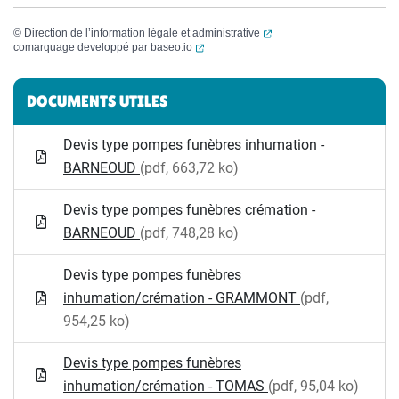
(ouverture dans un nouvel
©
Direction de l’information légale et administrative
(ouverture dans un nouvel onglet)
comarquage developpé par
baseo.io
Informations complémentaires
DOCUMENTS UTILES
Devis type pompes funèbres inhumation -
BARNEOUD
(pdf, 663,72 ko)
Devis type pompes funèbres crémation -
BARNEOUD
(pdf, 748,28 ko)
Devis type pompes funèbres
inhumation/crémation - GRAMMONT
(pdf,
954,25 ko)
Devis type pompes funèbres
inhumation/crémation - TOMAS
(pdf, 95,04 ko)