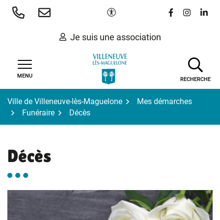
Gestion des traceurs
Aller
Paramètres d'accessibilité
Lien vers le 
Lien vers
Lien 
au
contenu
Je suis une association
MENU
RECHERCHE
Ville de Villeneuve-lès-Maguelone
Mes démarches
Funéraire
Décès
Décès