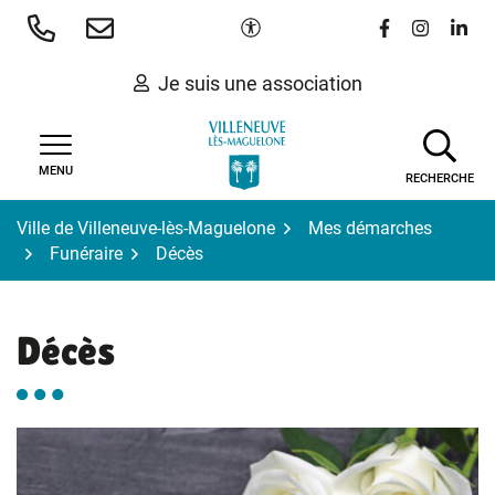
Gestion des traceurs
Aller
Paramètres d'accessibilité
Lien vers le 
Lien vers
Lien 
au
contenu
Je suis une association
MENU
RECHERCHE
Ville de Villeneuve-lès-Maguelone
Mes démarches
Funéraire
Décès
Décès