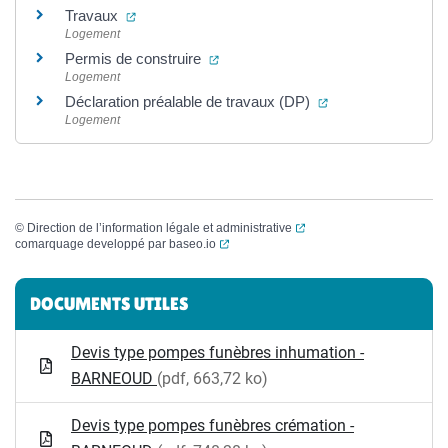
(ouverture dans un nouvel onglet)
Travaux
Logement
(ouverture dans un nouvel onglet)
Permis de construire
Logement
(ouverture dans un
Déclaration préalable de travaux (DP)
Logement
(ouverture dans un nouvel
©
Direction de l’information légale et administrative
(ouverture dans un nouvel onglet)
comarquage developpé par
baseo.io
Informations complémentaires
DOCUMENTS UTILES
Devis type pompes funèbres inhumation -
BARNEOUD
(pdf, 663,72 ko)
Devis type pompes funèbres crémation -