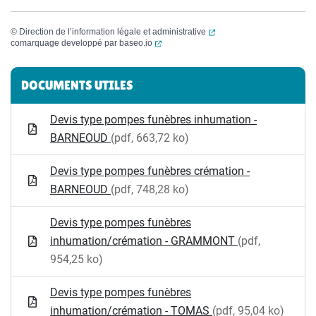
(ouverture dans un nouvel
©
Direction de l’information légale et administrative
(ouverture dans un nouvel onglet)
comarquage developpé par
baseo.io
Informations complémentaires
DOCUMENTS UTILES
Devis type pompes funèbres inhumation -
BARNEOUD
(pdf, 663,72 ko)
Devis type pompes funèbres crémation -
BARNEOUD
(pdf, 748,28 ko)
Devis type pompes funèbres
inhumation/crémation - GRAMMONT
(pdf,
954,25 ko)
Devis type pompes funèbres
inhumation/crémation - TOMAS
(pdf, 95,04 ko)