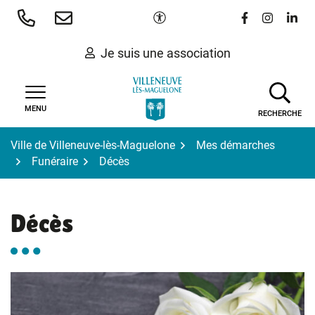
Gestion des traceurs
Aller
Paramètres d'accessibilité
Lien vers le 
Lien vers
Lien 
au
contenu
Je suis une association
MENU
RECHERCHE
Ville de Villeneuve-lès-Maguelone
Mes démarches
Funéraire
Décès
Décès