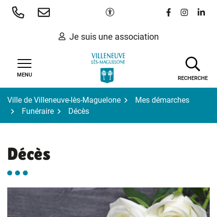
Gestion des traceurs
Aller
Paramètres d'accessibilité
Lien vers le 
Lien vers
Lien 
au
contenu
Je suis une association
MENU
RECHERCHE
Ville de Villeneuve-lès-Maguelone
Mes démarches
Funéraire
Décès
Décès