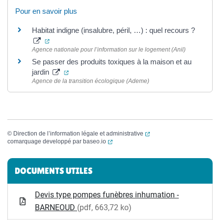
Pour en savoir plus
Habitat indigne (insalubre, péril, …) : quel recours ?
(ouverture dans un nouvel onglet)
Agence nationale pour l’information sur le logement (Anil)
Se passer des produits toxiques à la maison et au
(ouverture dans un nouvel onglet)
jardin
Agence de la transition écologique (Ademe)
(ouverture dans un nouvel
©
Direction de l’information légale et administrative
(ouverture dans un nouvel onglet)
comarquage developpé par
baseo.io
Informations complémentaires
DOCUMENTS UTILES
Devis type pompes funèbres inhumation -
BARNEOUD
(pdf, 663,72 ko)