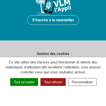
S'inscrire à la newsletter
Gestion des cookies
Plan du site
Ce site utilise des traceurs pour fonctionner et obtenir des
statistiques d'utilisation afin améliorer l'utilisation, vous pouvez
Politique de confidentialité
contrôler ceux que vous souhaitez activer.
Crédits
Tout accepter
Tout refuser
Personnaliser
Accessibilité : partiellement conforme
Inovagora (ouverture dans un n
Site réalisé par