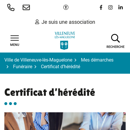
Gestion des traceurs
Aller
Paramètres d'accessibilité
Lien vers le 
Lien vers
Lien 
au
contenu
Je suis une association
MENU
RECHERCHE
Ville de Villeneuve-lès-Maguelone
Mes démarches
Funéraire
Certificat d’hérédité
Certificat d’hérédité