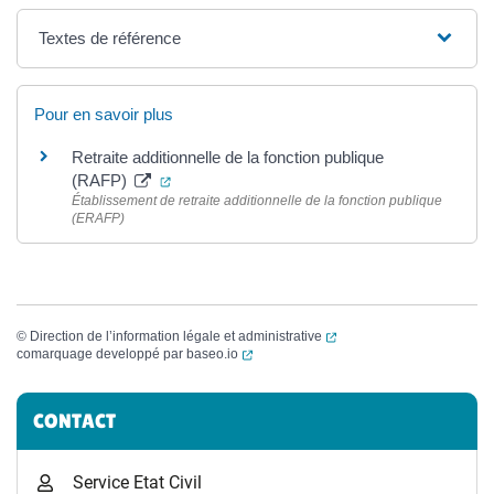
Textes de référence
Pour en savoir plus
Retraite additionnelle de la fonction publique
(ouverture dans un nouvel onglet)
(RAFP)
Établissement de retraite additionnelle de la fonction publique
(ERAFP)
(ouverture dans un nouvel
©
Direction de l’information légale et administrative
(ouverture dans un nouvel onglet)
comarquage developpé par
baseo.io
Informations complémentaires
CONTACT
Service Etat Civil