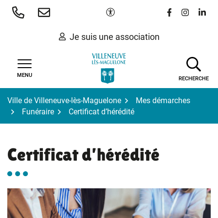
Gestion des traceurs
Aller
Paramètres d'accessibilité
Lien vers le 
Lien vers
Lien 
au
contenu
Je suis une association
MENU
RECHERCHE
Ville de Villeneuve-lès-Maguelone
Mes démarches
Funéraire
Certificat d’hérédité
Certificat d’hérédité