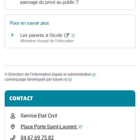
passage du privé au public ?
Pour en savoir plus
(ouverture dans un nouvel ongle
Les parents à l’école
Ministère chargé de l’éducation
(ouverture dans un nouvel
©
Direction de l’information légale et administrative
(ouverture dans un nouvel onglet)
comarquage developpé par
baseo.io
Informations complémentaires
CONTACT
Service Etat Civil
(ouverture dans un nouvel 
Place Porte Saint-Laurent
04 67 69 75 82