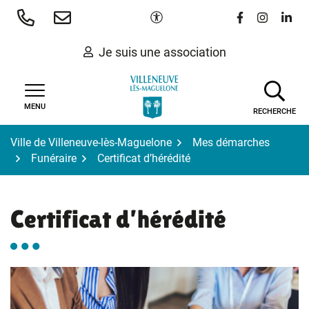
Gestion des traceurs
Aller
Paramètres d'accessibilité
Lien vers le 
Lien vers
Lien 
au
contenu
Je suis une association
MENU
RECHERCHE
Ville de Villeneuve-lès-Maguelone
Mes démarches
Funéraire
Certificat d’hérédité
Certificat d’hérédité