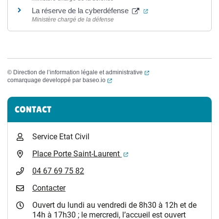
(ouverture dans un nou
La réserve de la cyberdéfense
Ministère chargé de la défense
(ouverture dans un nouvel
©
Direction de l’information légale et administrative
(ouverture dans un nouvel onglet)
comarquage developpé par
baseo.io
Informations complémentaires
CONTACT
Service Etat Civil
(ouverture dans un nouvel 
Place Porte Saint-Laurent
04 67 69 75 82
Contacter
Ouvert du lundi au vendredi de 8h30 à 12h et de
14h à 17h30 ; le mercredi, l’accueil est ouvert