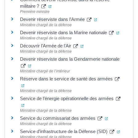
(ouverture dans un nouvel onglet)
militaire ?
Première ministre
(ouverture dans un n
Devenir réserviste dans l’Armée
Ministère chargé de la défense
(ouvertur
Devenir réserviste dans la Marine nationale
Ministère chargé de la défense
(ouverture dans un nouvel 
Découvrir l’Armée de l’Air
Ministère chargé de la défense
Devenir réserviste dans la Gendarmerie nationale
(ouverture dans un nouvel onglet)
Ministère chargé de l’intérieur
Réserve dans le service de santé des armées
(ouverture dans un nouvel onglet)
Ministère chargé de la défense
Service de l’énergie opérationnelle des armées
(ouverture dans un nouvel onglet)
Ministère chargé de la défense
(ouverture dan
Service du commissariat des armées
Ministère chargé de la défense
(ouvertur
Service d’infrastructure de la Défense (SID)
Ministère chargé de la défense