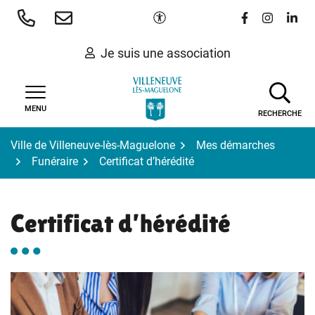
Gestion des traceurs
Aller
Paramètres d'accessibilité
Lien vers le 
Lien vers
Lien 
au
contenu
Je suis une association
MENU
RECHERCHE
Ville de Villeneuve-lès-Maguelone
Mes démarches
Funéraire
Certificat d’hérédité
Certificat d’hérédité