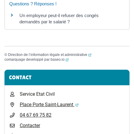
Questions ? Réponses !
Un employeur peut-il refuser des congés
demandés par le salarié ?
(ouverture dans un nouvel
©
Direction de l’information légale et administrative
(ouverture dans un nouvel onglet)
comarquage developpé par
baseo.io
Informations complémentaires
CONTACT
Service Etat Civil
(ouverture dans un nouvel 
Place Porte Saint-Laurent
04 67 69 75 82
Contacter