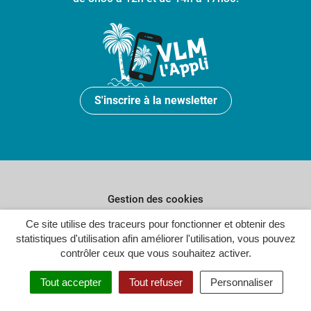
S'inscrire à la newsletter
Gestion des cookies
Ce site utilise des traceurs pour fonctionner et obtenir des
Plan du site
statistiques d'utilisation afin améliorer l'utilisation, vous pouvez
Politique de confidentialité
contrôler ceux que vous souhaitez activer.
Crédits
Tout accepter
Tout refuser
Personnaliser
Accessibilité : partiellement conforme