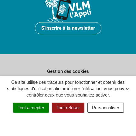
S'inscrire à la newsletter
Gestion des cookies
Ce site utilise des traceurs pour fonctionner et obtenir des
Plan du site
statistiques d'utilisation afin améliorer l'utilisation, vous pouvez
Politique de confidentialité
contrôler ceux que vous souhaitez activer.
Crédits
Tout accepter
Tout refuser
Personnaliser
Accessibilité : partiellement conforme
Inovagora (ouverture dans un n
Site réalisé par