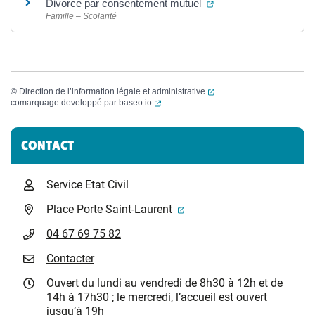
(ouverture dans un no
Divorce par consentement mutuel
Famille – Scolarité
(ouverture dans un nouvel
©
Direction de l’information légale et administrative
(ouverture dans un nouvel onglet)
comarquage developpé par
baseo.io
Informations complémentaires
CONTACT
Service Etat Civil
(ouverture dans un nouvel 
Place Porte Saint-Laurent
04 67 69 75 82
Contacter
Ouvert du lundi au vendredi de 8h30 à 12h et de
14h à 17h30 ; le mercredi, l’accueil est ouvert
jusqu’à 19h