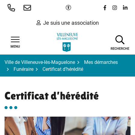
Gestion des traceurs
Aller
Paramètres d'accessibilité
Lien vers le 
Lien vers
Lien 
au
contenu
Je suis une association
MENU
RECHERCHE
Ville de Villeneuve-lès-Maguelone
Mes démarches
Funéraire
Certificat d’hérédité
Certificat d’hérédité