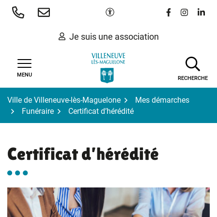
Gestion des traceurs
Aller
Paramètres d'accessibilité
Lien vers le 
Lien vers
Lien 
au
contenu
Je suis une association
MENU
RECHERCHE
Ville de Villeneuve-lès-Maguelone
Mes démarches
Funéraire
Certificat d’hérédité
Certificat d’hérédité