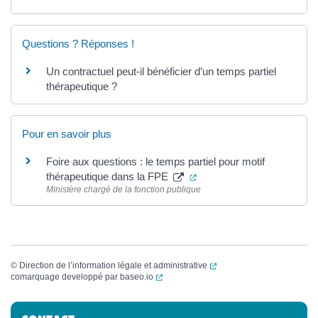
Questions ? Réponses !
Un contractuel peut-il bénéficier d’un temps partiel
thérapeutique ?
Pour en savoir plus
Foire aux questions : le temps partiel pour motif
(ouverture dans un nouvel 
thérapeutique dans la FPE
Ministère chargé de la fonction publique
(ouverture dans un nouvel
©
Direction de l’information légale et administrative
(ouverture dans un nouvel onglet)
comarquage developpé par
baseo.io
Informations complémentaires