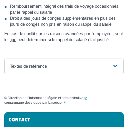
Remboursement intégral des frais de voyage occasionnés
par le rappel du salarié
Droit à des jours de congés supplémentaires en plus des
jours de congés non pris en raison du rappel du salarié
En cas de conflit sur les raisons avancées par l’employeur, seul
le
juge
peut déterminer si le rappel du salarié était justifié.
Textes de référence
(ouverture dans un nouvel
©
Direction de l’information légale et administrative
(ouverture dans un nouvel onglet)
comarquage developpé par
baseo.io
Informations complémentaires
CONTACT