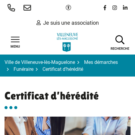
Gestion des traceurs
Aller
Paramètres d'accessibilité
Lien vers le 
Lien vers
Lien 
au
contenu
Je suis une association
MENU
RECHERCHE
Ville de Villeneuve-lès-Maguelone
Mes démarches
Funéraire
Certificat d’hérédité
Certificat d’hérédité