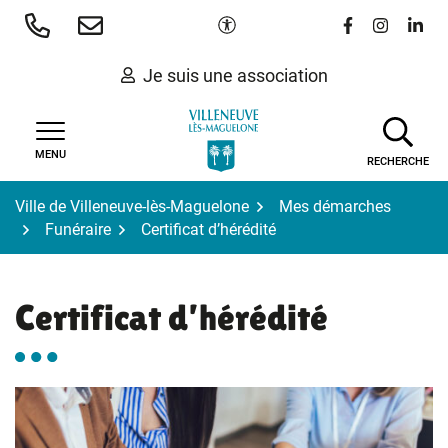
Gestion des traceurs
Aller
Paramètres d'accessibilité
Lien vers le 
Lien vers
Lien 
au
contenu
Je suis une association
MENU
RECHERCHE
Ville de Villeneuve-lès-Maguelone
Mes démarches
Funéraire
Certificat d’hérédité
Certificat d’hérédité