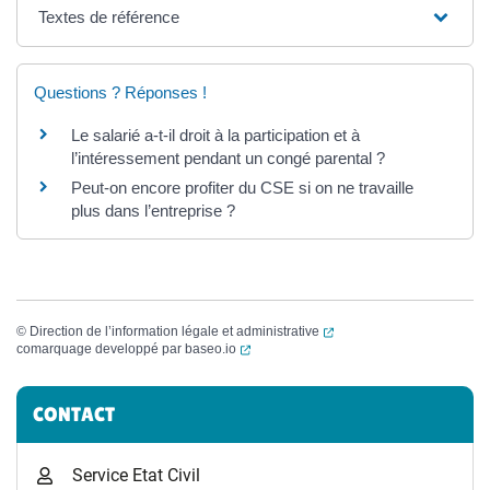
Textes de référence
Questions ? Réponses !
Le salarié a-t-il droit à la participation et à
l’intéressement pendant un congé parental ?
Peut-on encore profiter du CSE si on ne travaille
plus dans l’entreprise ?
(ouverture dans un nouvel
©
Direction de l’information légale et administrative
(ouverture dans un nouvel onglet)
comarquage developpé par
baseo.io
Informations complémentaires
CONTACT
Service Etat Civil