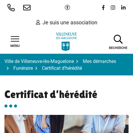
Gestion des traceurs
Aller
Paramètres d'accessibilité
Lien vers le 
Lien vers
Lien 
au
contenu
Je suis une association
MENU
RECHERCHE
Ville de Villeneuve-lès-Maguelone
Mes démarches
Funéraire
Certificat d’hérédité
Certificat d’hérédité