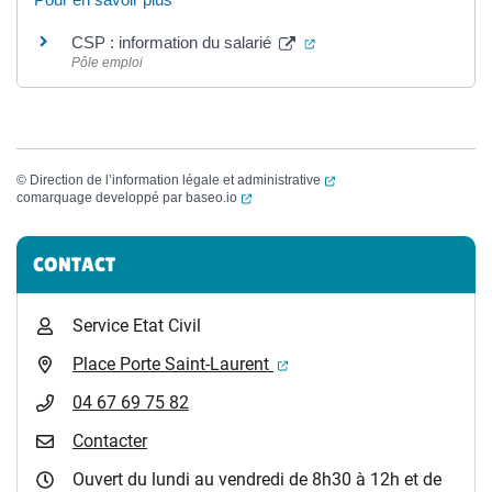
(ouverture dans un nouve
CSP : information du salarié
Pôle emploi
(ouverture dans un nouvel
©
Direction de l’information légale et administrative
(ouverture dans un nouvel onglet)
comarquage developpé par
baseo.io
Informations complémentaires
CONTACT
Service Etat Civil
(ouverture dans un nouvel 
Place Porte Saint-Laurent
04 67 69 75 82
Contacter
Ouvert du lundi au vendredi de 8h30 à 12h et de