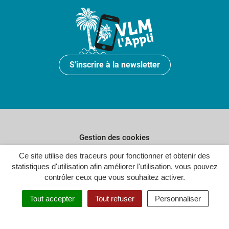
S'inscrire à la newsletter
Gestion des cookies
Ce site utilise des traceurs pour fonctionner et obtenir des
Plan du site
statistiques d'utilisation afin améliorer l'utilisation, vous pouvez
Politique de confidentialité
contrôler ceux que vous souhaitez activer.
Crédits
Tout accepter
Tout refuser
Personnaliser
Accessibilité : partiellement conforme