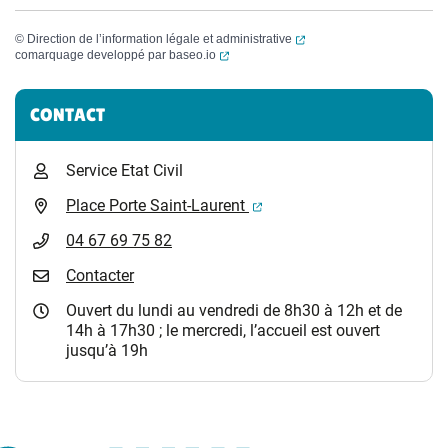
(ouverture dans un nouvel
©
Direction de l’information légale et administrative
(ouverture dans un nouvel onglet)
comarquage developpé par
baseo.io
Informations complémentaires
CONTACT
Service Etat Civil
(ouverture dans un nouvel 
Place Porte Saint-Laurent
04 67 69 75 82
Contacter
Ouvert du lundi au vendredi de 8h30 à 12h et de
14h à 17h30 ; le mercredi, l’accueil est ouvert
jusqu’à 19h