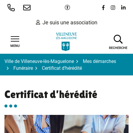
Gestion des traceurs
Aller
Paramètres d'accessibilité
Lien vers le 
Lien vers
Lien 
au
contenu
Je suis une association
MENU
RECHERCHE
Ville de Villeneuve-lès-Maguelone
Mes démarches
Funéraire
Certificat d’hérédité
Certificat d’hérédité