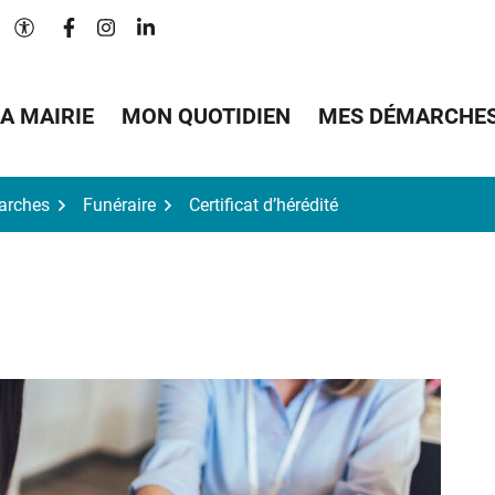
Lien vers le compte Facebook
Lien vers le compte Instagram
Lien vers le compte Linkedin
Paramètres d'accessibilité
A MAIRIE
MON QUOTIDIEN
MES DÉMARCHE
arches
Funéraire
Certificat d’hérédité