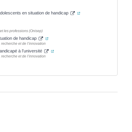
(ouverture dans un nouvel 
 adolescents en situation de handicap
s un nouvel onglet)
et les professions (Onisep)
(ouverture dans un nouvel onglet)
ituation de handicap
 recherche et de l’innovation
(ouverture dans un nouvel onglet)
ndicapé à l’université
 recherche et de l’innovation
e dans un nouvel onglet)
ure dans un nouvel onglet)
uvel onglet)