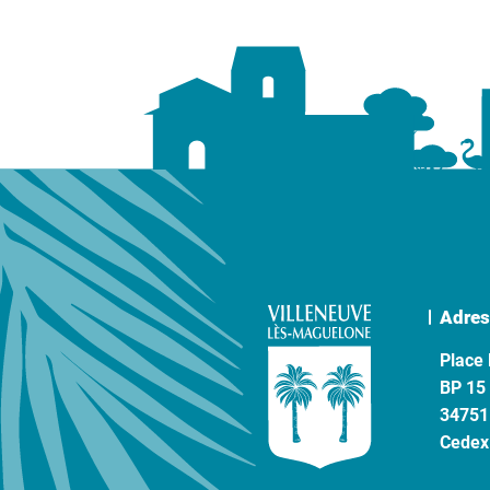
Adres
Place 
BP 15
34751
Cedex