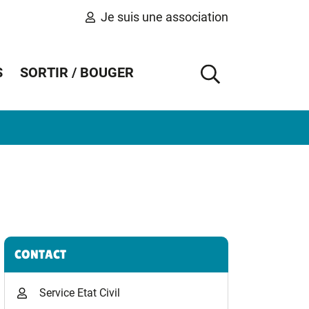
Je suis une association
S
SORTIR / BOUGER
AFFICHER 
Informations complémentaires
CONTACT
Service Etat Civil