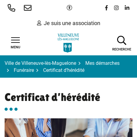
Gestion des traceurs
Aller
Paramètres d'accessibilité
Lien vers le 
Lien vers
Lien 
au
contenu
Je suis une association
MENU
RECHERCHE
Ville de Villeneuve-lès-Maguelone
Mes démarches
Funéraire
Certificat d’hérédité
Certificat d’hérédité