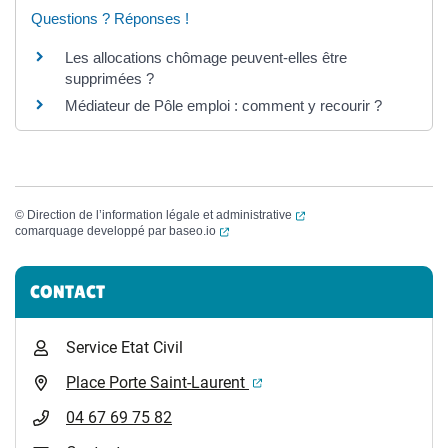
Questions ? Réponses !
Les allocations chômage peuvent-elles être
supprimées ?
Médiateur de Pôle emploi : comment y recourir ?
(ouverture dans un nouvel
©
Direction de l’information légale et administrative
(ouverture dans un nouvel onglet)
comarquage developpé par
baseo.io
Informations complémentaires
CONTACT
Service Etat Civil
(ouverture dans un nouvel 
Place Porte Saint-Laurent
04 67 69 75 82