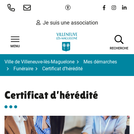
Gestion des traceurs
Aller
Paramètres d'accessibilité
Lien vers le 
Lien vers
Lien 
au
contenu
Je suis une association
MENU
RECHERCHE
Ville de Villeneuve-lès-Maguelone
Mes démarches
Funéraire
Certificat d’hérédité
Certificat d’hérédité