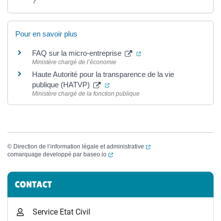
?
Pour en savoir plus
(ouverture dans un nouve
FAQ sur la micro-entreprise
Ministère chargé de l’économie
Haute Autorité pour la transparence de la vie
(ouverture dans un nouvel onglet)
publique (HATVP)
Ministère chargé de la fonction publique
(ouverture dans un nouvel
©
Direction de l’information légale et administrative
(ouverture dans un nouvel onglet)
comarquage developpé par
baseo.io
Informations complémentaires
CONTACT
Service Etat Civil