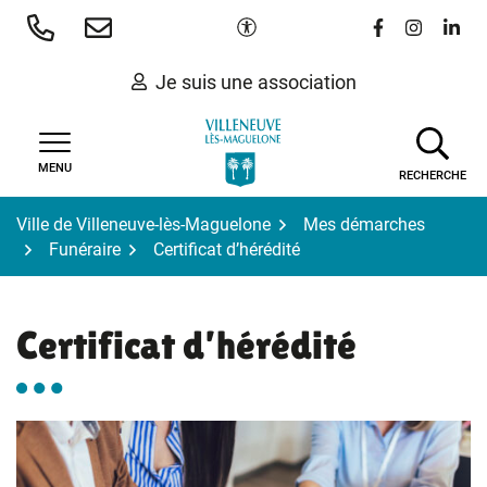
Gestion des traceurs
Aller
Paramètres d'accessibilité
Lien vers le 
Lien vers
Lien 
au
contenu
Je suis une association
MENU
RECHERCHE
Ville de Villeneuve-lès-Maguelone
Mes démarches
Funéraire
Certificat d’hérédité
Certificat d’hérédité