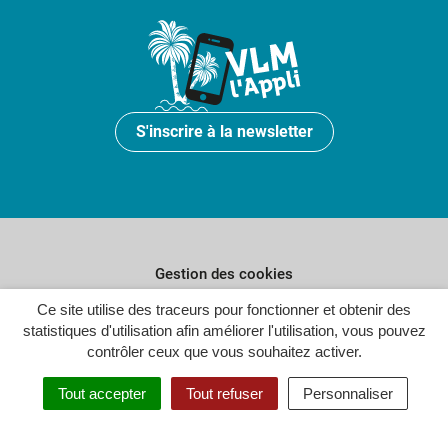
S'inscrire à la newsletter
Gestion des cookies
Plan du site
Ce site utilise des traceurs pour fonctionner et obtenir des
statistiques d'utilisation afin améliorer l'utilisation, vous pouvez
Politique de confidentialité
contrôler ceux que vous souhaitez activer.
Crédits
Tout accepter
Tout refuser
Personnaliser
Accessibilité : partiellement conforme