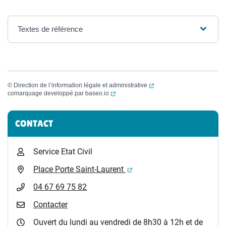
Textes de référence
(ouverture dans un nouvel
©
Direction de l’information légale et administrative
(ouverture dans un nouvel onglet)
comarquage developpé par
baseo.io
Informations complémentaires
CONTACT
Service Etat Civil
(ouverture dans un nouvel 
Place Porte Saint-Laurent
04 67 69 75 82
Contacter
Ouvert du lundi au vendredi de 8h30 à 12h et de