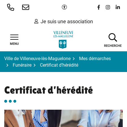
Gestion des traceurs
Aller
Paramètres d'accessibilité
Lien vers le 
Lien vers
Lien 
au
contenu
Je suis une association
MENU
RECHERCHE
Ville de Villeneuve-lès-Maguelone
Mes démarches
Funéraire
Certificat d’hérédité
Certificat d’hérédité