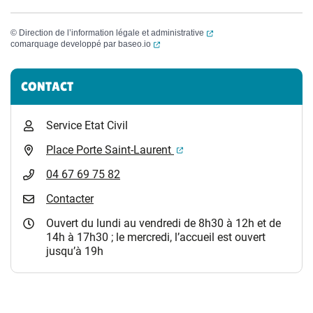
(ouverture dans un nouvel
©
Direction de l’information légale et administrative
(ouverture dans un nouvel onglet)
comarquage developpé par
baseo.io
Informations complémentaires
CONTACT
Service Etat Civil
(ouverture dans un nouvel 
Place Porte Saint-Laurent
04 67 69 75 82
Contacter
Ouvert du lundi au vendredi de 8h30 à 12h et de
14h à 17h30 ; le mercredi, l’accueil est ouvert
jusqu’à 19h