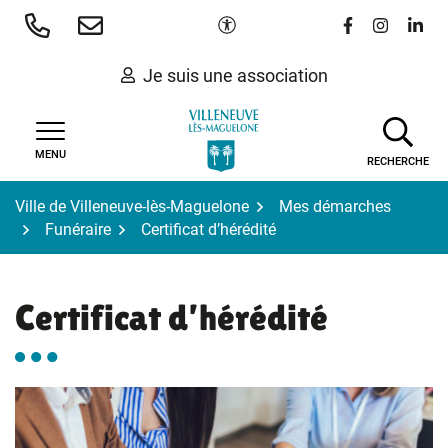
Gestion des traceurs
Aller
Paramètres d'accessibilité
Lien vers le 
Lien vers
Lien 
au
contenu
Je suis une association
MENU
RECHERCHE
Ville de Villeneuve-lès-Maguelone
Mes démarches
Funéraire
Certificat d’hérédité
Certificat d’hérédité