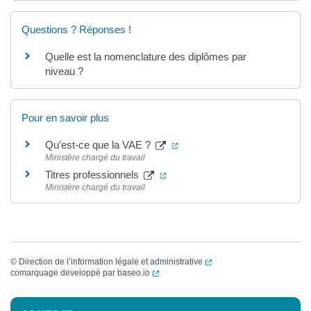
Questions ? Réponses !
Quelle est la nomenclature des diplômes par
niveau ?
Pour en savoir plus
(ouverture dans un nouvel ong
Qu’est-ce que la VAE ?
Ministère chargé du travail
(ouverture dans un nouvel ongle
Titres professionnels
Ministère chargé du travail
(ouverture dans un nouvel
©
Direction de l’information légale et administrative
(ouverture dans un nouvel onglet)
comarquage developpé par
baseo.io
Informations complémentaires