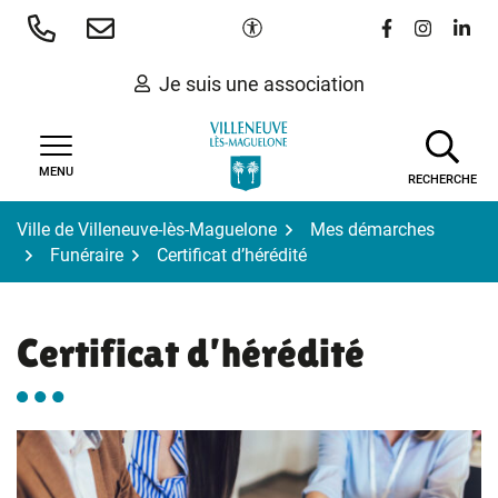
Gestion des traceurs
Aller
Paramètres d'accessibilité
Lien vers le 
Lien vers
Lien 
au
contenu
Je suis une association
MENU
RECHERCHE
Ville de Villeneuve-lès-Maguelone
Mes démarches
Funéraire
Certificat d’hérédité
Certificat d’hérédité