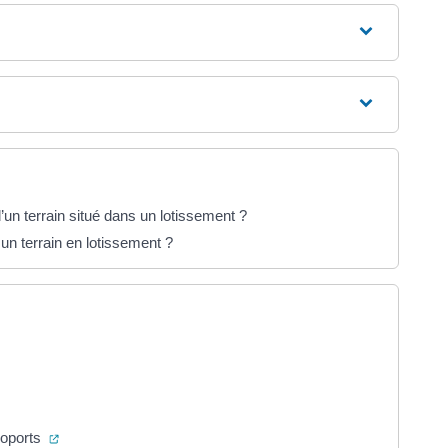
’un terrain situé dans un lotissement ?
 un terrain en lotissement ?
vel onglet)
 dans un nouvel onglet)
(ouverture dans un nouvel onglet)
roports