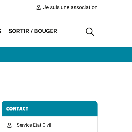
Je suis une association
S
SORTIR / BOUGER
AFFICHER 
Informations complémentaires
CONTACT
Service Etat Civil