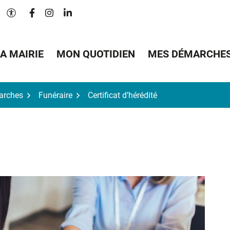
Lien vers le compte Facebook
Lien vers le compte Instagram
Lien vers le compte Linkedin
Paramètres d'accessibilité
A MAIRIE
MON QUOTIDIEN
MES DÉMARCHE
arches
Funéraire
Certificat d’hérédité