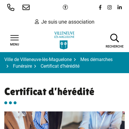
Gestion des traceurs
Aller
Paramètres d'accessibilité
Lien vers le 
Lien vers
Lien 
au
contenu
Je suis une association
MENU
RECHERCHE
Ville de Villeneuve-lès-Maguelone
Mes démarches
Funéraire
Certificat d’hérédité
Certificat d’hérédité