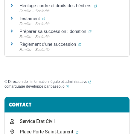
(ouverture dans un
Héritage : ordre et droits des héritiers
Famille – Scolarité
(ouverture dans un nouvel onglet)
Testament
Famille – Scolarité
(ouverture dans un no
Préparer sa succession : donation
Famille – Scolarité
(ouverture dans un nouvel 
Règlement d’une succession
Famille – Scolarité
(ouverture dans un nouvel
©
Direction de l’information légale et administrative
(ouverture dans un nouvel onglet)
comarquage developpé par
baseo.io
Informations complémentaires
CONTACT
Service Etat Civil
(ouverture dans un nouvel 
Place Porte Saint-Laurent