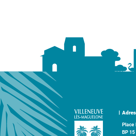
Adres
Place 
BP 15