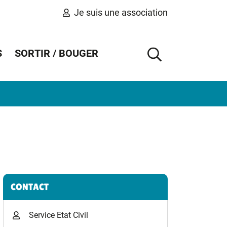
Je suis une association
S
SORTIR / BOUGER
AFFICHER 
Informations complémentaires
CONTACT
Service Etat Civil