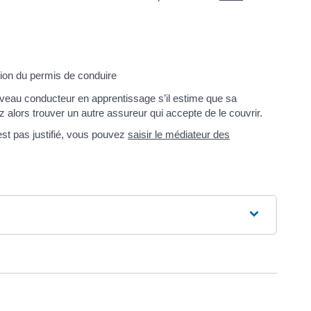
ion du permis de conduire
uveau conducteur en apprentissage s’il estime que sa
 alors trouver un autre assureur qui accepte de le couvrir.
est pas justifié, vous pouvez
saisir le médiateur des
ure dans un nouvel onglet)
uvel onglet)