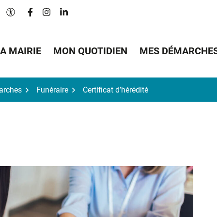
Lien vers le compte Facebook
Lien vers le compte Instagram
Lien vers le compte Linkedin
Paramètres d'accessibilité
A MAIRIE
MON QUOTIDIEN
MES DÉMARCHE
arches
Funéraire
Certificat d’hérédité