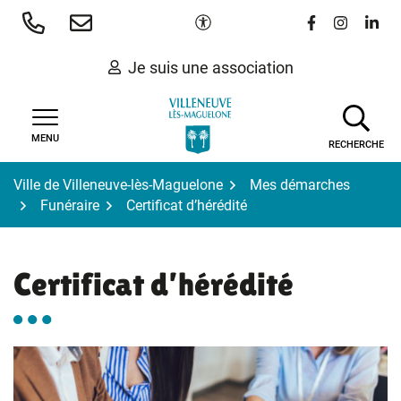
Gestion des traceurs
Aller
Paramètres d'accessibilité
Lien vers le 
Lien vers
Lien 
au
contenu
Je suis une association
MENU
RECHERCHE
Ville de Villeneuve-lès-Maguelone
Mes démarches
Funéraire
Certificat d’hérédité
Certificat d’hérédité