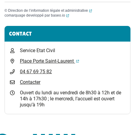
(ouverture dans un nouvel
©
Direction de l’information légale et administrative
(ouverture dans un nouvel onglet)
comarquage developpé par
baseo.io
Informations complémentaires
CONTACT
Service Etat Civil
(ouverture dans un nouvel 
Place Porte Saint-Laurent
04 67 69 75 82
Contacter
Ouvert du lundi au vendredi de 8h30 à 12h et de
14h à 17h30 ; le mercredi, l’accueil est ouvert
jusqu’à 19h