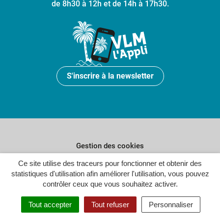
de 8h30 à 12h et de 14h à 17h30.
S'inscrire à la newsletter
Gestion des cookies
Ce site utilise des traceurs pour fonctionner et obtenir des
Plan du site
statistiques d'utilisation afin améliorer l'utilisation, vous pouvez
Politique de confidentialité
contrôler ceux que vous souhaitez activer.
Crédits
Tout accepter
Tout refuser
Personnaliser
Accessibilité : partiellement conforme