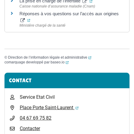
(ouverture dans un no
La prise en charge de l’infertilité
Caisse nationale d’assurance maladie (Cnam)
Réponses à vos questions sur l’accès aux origines
(ouverture dans un nouvel onglet)
Ministère chargé de la santé
(ouverture dans un nouvel
©
Direction de l’information légale et administrative
(ouverture dans un nouvel onglet)
comarquage developpé par
baseo.io
Informations complémentaires
CONTACT
Service Etat Civil
(ouverture dans un nouvel 
Place Porte Saint-Laurent
04 67 69 75 82
Contacter