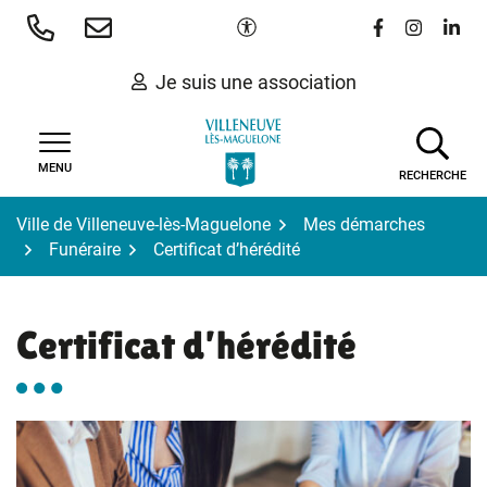
Gestion des traceurs
Aller
Paramètres d'accessibilité
Lien vers le 
Lien vers
Lien 
au
contenu
Je suis une association
MENU
RECHERCHE
Ville de Villeneuve-lès-Maguelone
Mes démarches
Funéraire
Certificat d’hérédité
Certificat d’hérédité