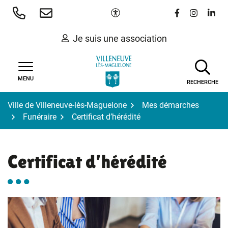
Gestion des traceurs
Aller
Paramètres d'accessibilité
Lien vers le 
Lien vers
Lien 
au
contenu
Je suis une association
MENU
RECHERCHE
Ville de Villeneuve-lès-Maguelone
Mes démarches
Funéraire
Certificat d’hérédité
Certificat d’hérédité