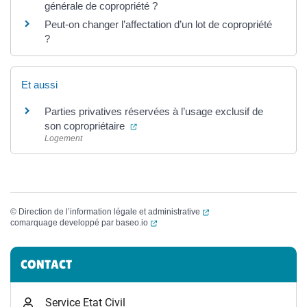
générale de copropriété ?
Peut-on changer l’affectation d’un lot de copropriété
?
Et aussi
Parties privatives réservées à l’usage exclusif de
(ouverture dans un nouvel onglet)
son copropriétaire
Logement
(ouverture dans un nouvel
©
Direction de l’information légale et administrative
(ouverture dans un nouvel onglet)
comarquage developpé par
baseo.io
Informations complémentaires
CONTACT
Service Etat Civil