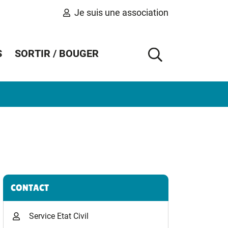
Je suis une association
S
SORTIR / BOUGER
AFFICHER 
Informations complémentaires
CONTACT
Service Etat Civil