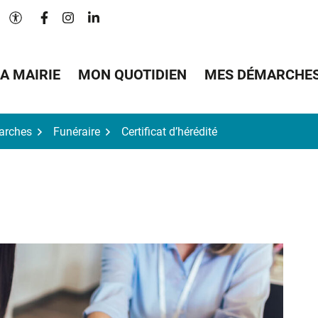
Lien vers le compte Facebook
Lien vers le compte Instagram
Lien vers le compte Linkedin
Paramètres d'accessibilité
A MAIRIE
MON QUOTIDIEN
MES DÉMARCHE
arches
Funéraire
Certificat d’hérédité