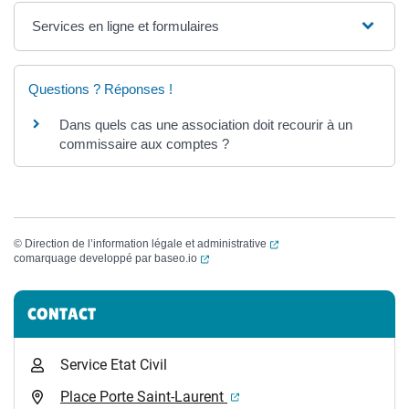
Services en ligne et formulaires
Questions ? Réponses !
Dans quels cas une association doit recourir à un
commissaire aux comptes ?
(ouverture dans un nouvel
©
Direction de l’information légale et administrative
(ouverture dans un nouvel onglet)
comarquage developpé par
baseo.io
Informations complémentaires
CONTACT
Service Etat Civil
(ouverture dans un nouvel 
Place Porte Saint-Laurent