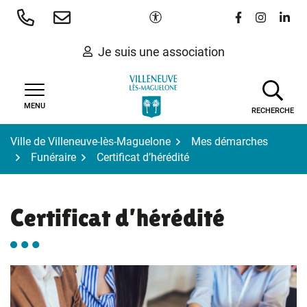
Gestion des traceurs
Aller
Paramètres d'accessibilité
Lien vers le 
Lien vers
Lien 
au
contenu
Je suis une association
MENU
RECHERCHE
Ville de Villeneuve-lès-Maguelone
Mes démarches
Funéraire
Certificat d’hérédité
Certificat d’hérédité