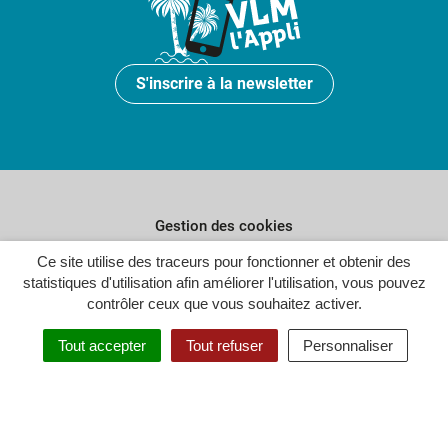
S'inscrire à la newsletter
Gestion des cookies
Ce site utilise des traceurs pour fonctionner et obtenir des
Plan du site
statistiques d'utilisation afin améliorer l'utilisation, vous pouvez
Politique de confidentialité
contrôler ceux que vous souhaitez activer.
Crédits
Tout accepter
Tout refuser
Personnaliser
Accessibilité : partiellement conforme
Inovagora (ouverture dans un n
Site réalisé par