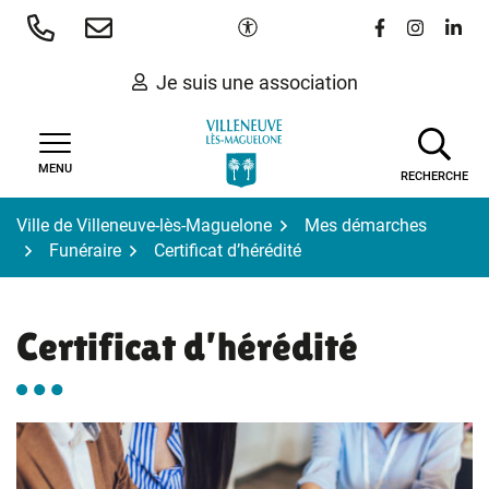
Gestion des traceurs
Aller
Paramètres d'accessibilité
Lien vers le 
Lien vers
Lien 
au
contenu
Je suis une association
MENU
RECHERCHE
Ville de Villeneuve-lès-Maguelone
Mes démarches
Funéraire
Certificat d’hérédité
Certificat d’hérédité