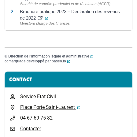
Autorité de contrôle prudentiel et de résolution (ACPR)
Brochure pratique 2023 – Déclaration des revenus
(ouverture dans un nouvel onglet)
de 2022
Ministère chargé des finances
(ouverture dans un nouvel
©
Direction de l’information légale et administrative
(ouverture dans un nouvel onglet)
comarquage developpé par
baseo.io
Informations complémentaires
CONTACT
Service Etat Civil
(ouverture dans un nouvel 
Place Porte Saint-Laurent
04 67 69 75 82
Contacter