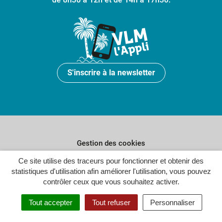
S'inscrire à la newsletter
Gestion des cookies
Plan du site
Ce site utilise des traceurs pour fonctionner et obtenir des
statistiques d'utilisation afin améliorer l'utilisation, vous pouvez
Politique de confidentialité
contrôler ceux que vous souhaitez activer.
Crédits
Tout accepter
Tout refuser
Personnaliser
Accessibilité : partiellement conforme