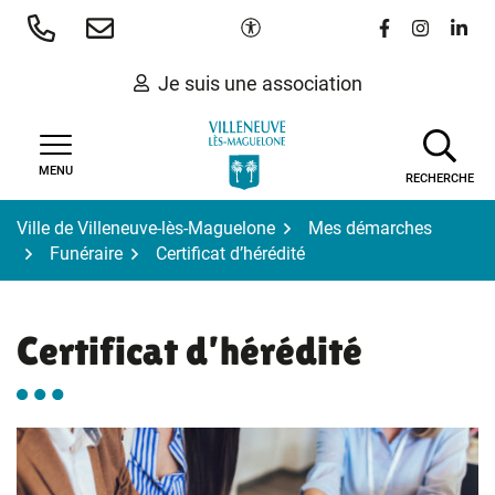
Gestion des traceurs
Aller
Paramètres d'accessibilité
Lien vers le 
Lien vers
Lien 
au
contenu
Je suis une association
MENU
RECHERCHE
Ville de Villeneuve-lès-Maguelone
Mes démarches
Funéraire
Certificat d’hérédité
Certificat d’hérédité