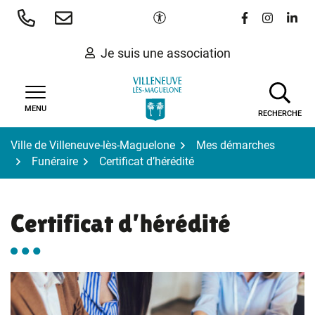
Gestion des traceurs
Aller
Paramètres d'accessibilité
Lien vers le 
Lien vers
Lien 
au
contenu
Je suis une association
MENU
RECHERCHE
Ville de Villeneuve-lès-Maguelone
Mes démarches
Funéraire
Certificat d’hérédité
Certificat d’hérédité