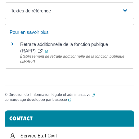
Textes de référence
Pour en savoir plus
Retraite additionnelle de la fonction publique
(ouverture dans un nouvel onglet)
(RAFP)
Établissement de retraite additionnelle de la fonction publique
(ERAFP)
(ouverture dans un nouvel
©
Direction de l’information légale et administrative
(ouverture dans un nouvel onglet)
comarquage developpé par
baseo.io
Informations complémentaires
CONTACT
Service Etat Civil