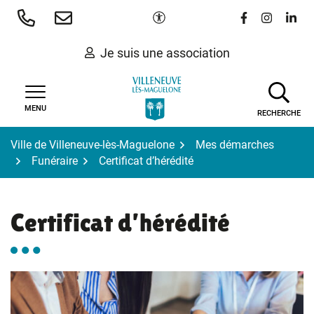
Gestion des traceurs
Aller
Paramètres d'accessibilité
Lien vers le 
Lien vers
Lien 
au
contenu
Je suis une association
MENU
RECHERCHE
Ville de Villeneuve-lès-Maguelone
Mes démarches
Funéraire
Certificat d’hérédité
Certificat d’hérédité