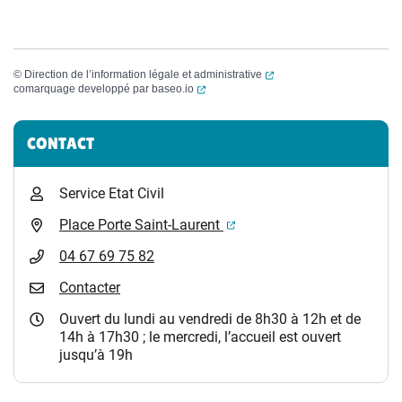
(ouverture dans un nouvel
©
Direction de l’information légale et administrative
(ouverture dans un nouvel onglet)
comarquage developpé par
baseo.io
Informations complémentaires
CONTACT
Service Etat Civil
(ouverture dans un nouvel 
Place Porte Saint-Laurent
04 67 69 75 82
Contacter
Ouvert du lundi au vendredi de 8h30 à 12h et de
14h à 17h30 ; le mercredi, l’accueil est ouvert
jusqu’à 19h