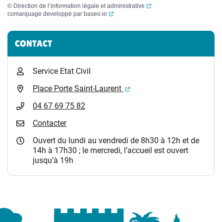
(ouverture dans un nouvel
©
Direction de l’information légale et administrative
(ouverture dans un nouvel onglet)
comarquage developpé par
baseo.io
Informations complémentaires
CONTACT
Service Etat Civil
(ouverture dans un nouvel 
Place Porte Saint-Laurent
04 67 69 75 82
Contacter
Ouvert du lundi au vendredi de 8h30 à 12h et de
14h à 17h30 ; le mercredi, l’accueil est ouvert
jusqu’à 19h