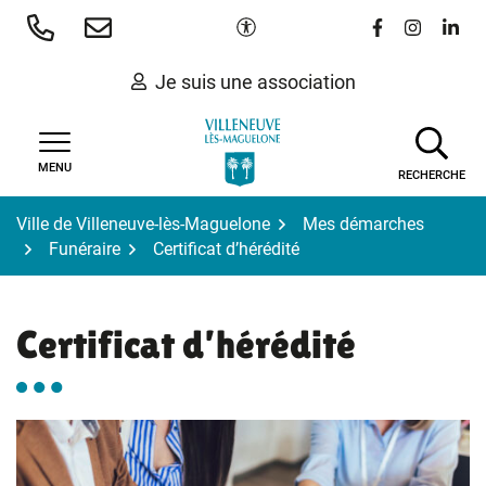
Gestion des traceurs
Aller
Paramètres d'accessibilité
Lien vers le 
Lien vers
Lien 
au
contenu
Je suis une association
MENU
RECHERCHE
Ville de Villeneuve-lès-Maguelone
Mes démarches
Funéraire
Certificat d’hérédité
Certificat d’hérédité