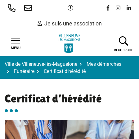
Gestion des traceurs
Aller
Paramètres d'accessibilité
Lien vers le 
Lien vers
Lien 
au
contenu
Je suis une association
MENU
RECHERCHE
Ville de Villeneuve-lès-Maguelone
Mes démarches
Funéraire
Certificat d’hérédité
Certificat d’hérédité