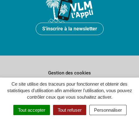
S'inscrire à la newsletter
Gestion des cookies
Ce site utilise des traceurs pour fonctionner et obtenir des
Plan du site
statistiques d'utilisation afin améliorer l'utilisation, vous pouvez
Politique de confidentialité
contrôler ceux que vous souhaitez activer.
Crédits
Tout accepter
Tout refuser
Personnaliser
Accessibilité : partiellement conforme
Inovagora (ouverture dans un n
Site réalisé par