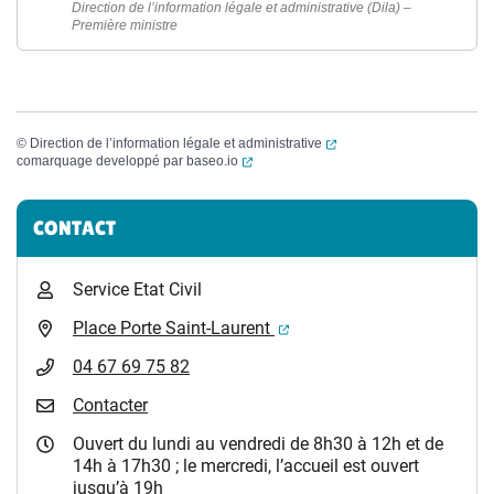
Direction de l’information légale et administrative (Dila) –
Première ministre
(ouverture dans un nouvel
©
Direction de l’information légale et administrative
(ouverture dans un nouvel onglet)
comarquage developpé par
baseo.io
Informations complémentaires
CONTACT
Service Etat Civil
(ouverture dans un nouvel 
Place Porte Saint-Laurent
04 67 69 75 82
Contacter
Ouvert du lundi au vendredi de 8h30 à 12h et de
14h à 17h30 ; le mercredi, l’accueil est ouvert
jusqu’à 19h