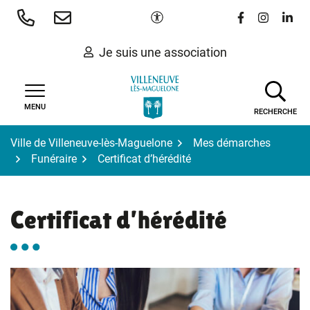
Gestion des traceurs
Aller
Paramètres d'accessibilité
Lien vers le 
Lien vers
Lien 
au
contenu
Je suis une association
MENU
RECHERCHE
Ville de Villeneuve-lès-Maguelone
Mes démarches
Funéraire
Certificat d’hérédité
Certificat d’hérédité