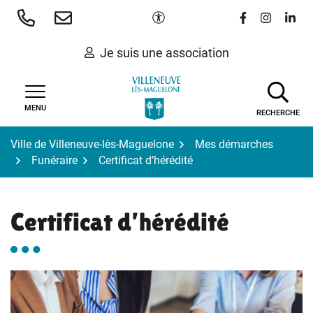
Gestion des traceurs
Aller
Paramètres d'accessibilité
Lien vers le 
Lien vers
Lien 
au
contenu
Je suis une association
MENU
RECHERCHE
Ville de Villeneuve-lès-Maguelone
Mes démarches
Funéraire
Certificat d’hérédité
Certificat d’hérédité