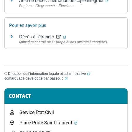
(ouverture d
Acte de décès : demande de copie intégrale
Papiers – Citoyenneté – Élections
Pour en savoir plus
(ouverture dans un nouvel onglet)
Décès à l’étranger
Ministère chargé de l’Europe et des affaires étrangères
(ouverture dans un nouvel
©
Direction de l’information légale et administrative
(ouverture dans un nouvel onglet)
comarquage developpé par
baseo.io
Informations complémentaires
CONTACT
Service Etat Civil
(ouverture dans un nouvel 
Place Porte Saint-Laurent