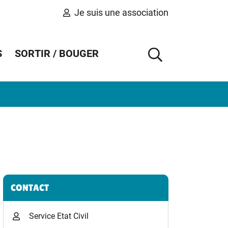
Je suis une association
S
SORTIR / BOUGER
AFFICHER 
Informations complémentaires
CONTACT
Service Etat Civil