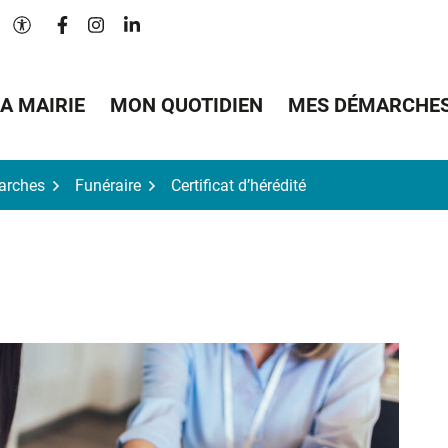
Lien vers le compte Facebook
Lien vers le compte Instagram
Lien vers le compte Linkedin
Paramètres d'accessibilité
A MAIRIE
MON QUOTIDIEN
MES DÉMARCHE
arches
Funéraire
Certificat d’hérédité