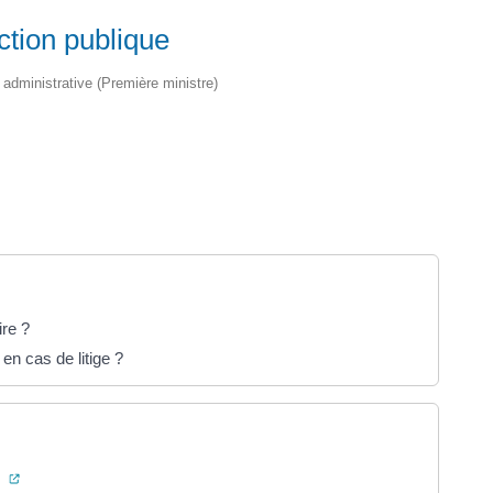
nction publique
t administrative (Première ministre)
ire ?
en cas de litige ?
(ouverture dans un nouvel onglet)
e