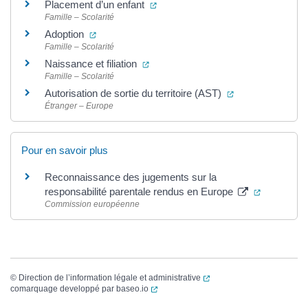
(ouverture dans un nouvel onglet)
Placement d’un enfant
Famille – Scolarité
(ouverture dans un nouvel onglet)
Adoption
Famille – Scolarité
(ouverture dans un nouvel onglet)
Naissance et filiation
Famille – Scolarité
(ouverture dans 
Autorisation de sortie du territoire (AST)
Étranger – Europe
Pour en savoir plus
Reconnaissance des jugements sur la
(ouverture
responsabilité parentale rendus en Europe
Commission européenne
(ouverture dans un nouvel
©
Direction de l’information légale et administrative
(ouverture dans un nouvel onglet)
comarquage developpé par
baseo.io