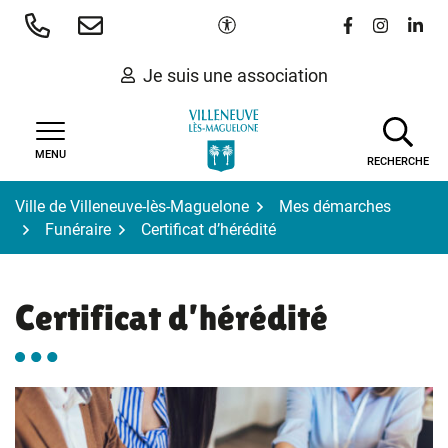
Gestion des traceurs
Aller
Paramètres d'accessibilité
Lien vers le 
Lien vers
Lien 
au
contenu
Je suis une association
MENU
RECHERCHE
Ville de Villeneuve-lès-Maguelone
Mes démarches
Funéraire
Certificat d’hérédité
Certificat d’hérédité