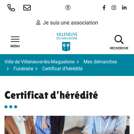
Gestion des traceurs
Aller
Paramètres d'accessibilité
Lien vers le 
Lien vers
Lien 
au
contenu
Je suis une association
MENU
RECHERCHE
Ville de Villeneuve-lès-Maguelone
Mes démarches
Funéraire
Certificat d’hérédité
Certificat d’hérédité