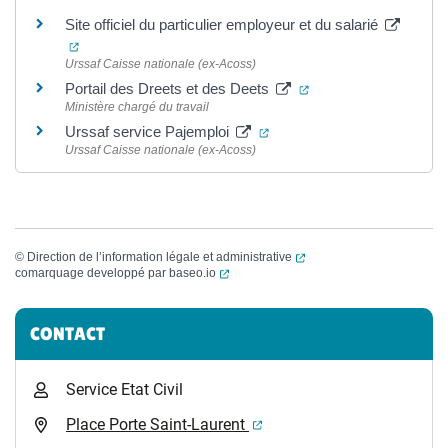
Site officiel du particulier employeur et du salarié
(ouverture dans un nouvel onglet)
Urssaf Caisse nationale (ex-Acoss)
(ouverture dans un no
Portail des Dreets et des Deets
Ministère chargé du travail
(ouverture dans un nouvel o
Urssaf service Pajemploi
Urssaf Caisse nationale (ex-Acoss)
(ouverture dans un nouvel
©
Direction de l’information légale et administrative
(ouverture dans un nouvel onglet)
comarquage developpé par
baseo.io
Informations complémentaires
CONTACT
Service Etat Civil
(ouverture dans un nouvel 
Place Porte Saint-Laurent