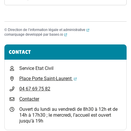
(ouverture dans un nouvel
©
Direction de l’information légale et administrative
(ouverture dans un nouvel onglet)
comarquage developpé par
baseo.io
Informations complémentaires
CONTACT
Service Etat Civil
(ouverture dans un nouvel 
Place Porte Saint-Laurent
04 67 69 75 82
Contacter
Ouvert du lundi au vendredi de 8h30 à 12h et de
14h à 17h30 ; le mercredi, l’accueil est ouvert
jusqu’à 19h