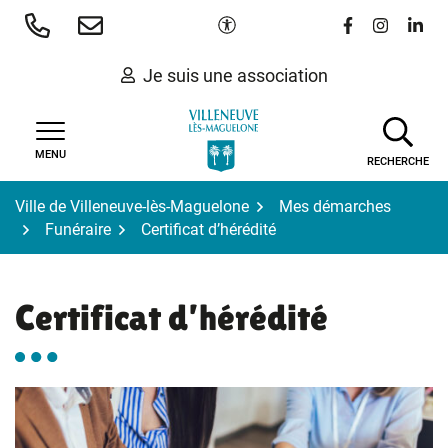
Gestion des traceurs
Aller
Paramètres d'accessibilité
Lien vers le 
Lien vers
Lien 
au
contenu
Je suis une association
MENU
RECHERCHE
Ville de Villeneuve-lès-Maguelone
Mes démarches
Funéraire
Certificat d’hérédité
Certificat d’hérédité