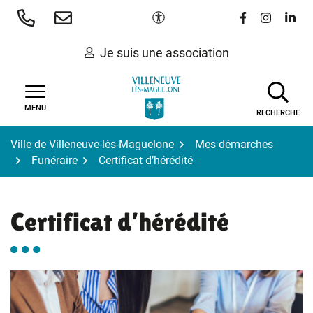
Gestion des traceurs
Aller
Paramètres d'accessibilité
Lien vers le 
Lien vers
Lien 
au
contenu
Je suis une association
MENU
RECHERCHE
Ville de Villeneuve-lès-Maguelone
Mes démarches
Funéraire
Certificat d’hérédité
Certificat d’hérédité