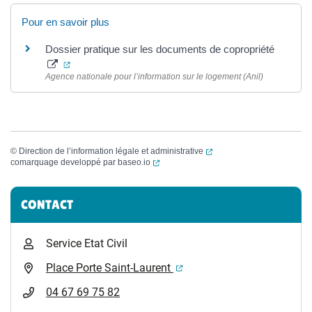
Pour en savoir plus
Dossier pratique sur les documents de copropriété
(ouverture dans un nouvel onglet)
Agence nationale pour l’information sur le logement (Anil)
(ouverture dans un nouvel
©
Direction de l’information légale et administrative
(ouverture dans un nouvel onglet)
comarquage developpé par
baseo.io
Informations complémentaires
CONTACT
Service Etat Civil
(ouverture dans un nouvel 
Place Porte Saint-Laurent
04 67 69 75 82