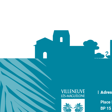
Adres
Place 
BP 15