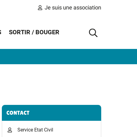
Je suis une association
S
SORTIR / BOUGER
AFFICHER 
Informations complémentaires
CONTACT
Service Etat Civil