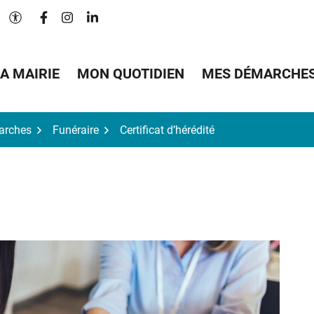
Lien vers le compte Facebook
Lien vers le compte Instagram
Lien vers le compte Linkedin
Paramètres d'accessibilité
A MAIRIE
MON QUOTIDIEN
MES DÉMARCHE
arches
Funéraire
Certificat d’hérédité