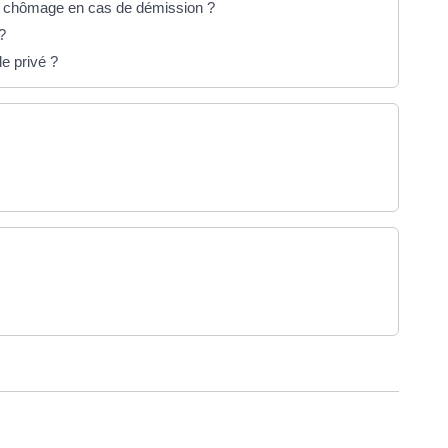
ion chômage en cas de démission ?
?
le privé ?
et)
nouvel onglet)
ure dans un nouvel onglet)
uvel onglet)