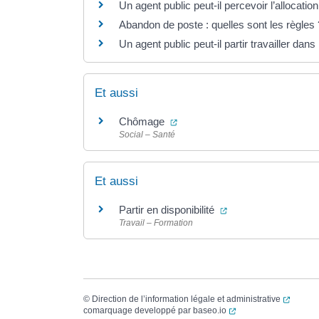
Un agent public peut-il percevoir l’allocat
Abandon de poste : quelles sont les règles 
Un agent public peut-il partir travailler dans 
Et aussi
(ouverture dans un nouvel ongl
Chômage
Social – Santé
Et aussi
(ouverture dans un 
Partir en disponibilité
Travail – Formation
(ouvert
©
Direction de l’information légale et administrative
(ouverture dans un no
comarquage developpé par
baseo.io