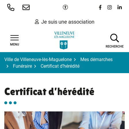
Gestion des traceurs
Aller
Paramètres d'accessibilité
Lien vers le 
Lien vers
Lien 
au
contenu
Je suis une association
MENU
RECHERCHE
Ville de Villeneuve-lès-Maguelone
Mes démarches
Funéraire
Certificat d’hérédité
Certificat d’hérédité