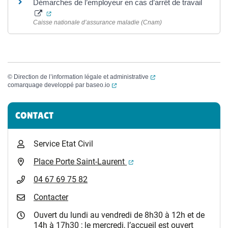
Démarches de l’employeur en cas d’arrêt de travail
(ouverture dans un nouvel onglet)
Caisse nationale d’assurance maladie (Cnam)
(ouverture dans un nouvel
©
Direction de l’information légale et administrative
(ouverture dans un nouvel onglet)
comarquage developpé par
baseo.io
Informations complémentaires
CONTACT
Service Etat Civil
(ouverture dans un nouvel 
Place Porte Saint-Laurent
04 67 69 75 82
Contacter
Ouvert du lundi au vendredi de 8h30 à 12h et de
14h à 17h30 ; le mercredi, l’accueil est ouvert