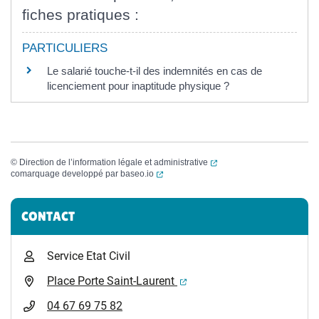
fiches pratiques :
PARTICULIERS
Le salarié touche-t-il des indemnités en cas de
licenciement pour inaptitude physique ?
(ouverture dans un nouvel
©
Direction de l’information légale et administrative
(ouverture dans un nouvel onglet)
comarquage developpé par
baseo.io
Informations complémentaires
CONTACT
Service Etat Civil
(ouverture dans un nouvel 
Place Porte Saint-Laurent
04 67 69 75 82