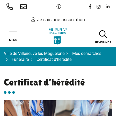
Gestion des traceurs
Aller
Paramètres d'accessibilité
Lien vers le 
Lien vers
Lien 
au
contenu
Je suis une association
MENU
RECHERCHE
Ville de Villeneuve-lès-Maguelone
Mes démarches
Funéraire
Certificat d’hérédité
Certificat d’hérédité