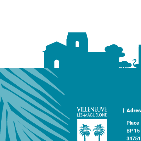
Adres
Place 
BP 15
34751