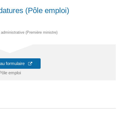
datures (Pôle emploi)
t administrative (Première ministre)
(ouverture dans un nouvel onglet)
 au formulaire
Pôle emploi
ure dans un nouvel onglet)
uvel onglet)