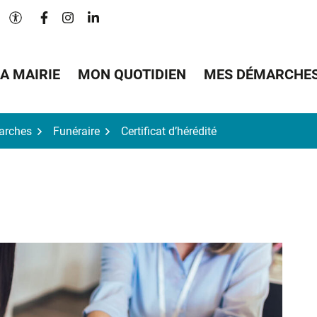
Lien vers le compte Facebook
Lien vers le compte Instagram
Lien vers le compte Linkedin
Paramètres d'accessibilité
A MAIRIE
MON QUOTIDIEN
MES DÉMARCHE
arches
Funéraire
Certificat d’hérédité