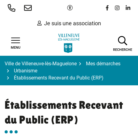
Gestion des traceurs
Aller
Paramètres d'accessibilité
Lien vers le 
Lien vers
Lien 
au
contenu
Je suis une association
MENU
RECHERCHE
Ville de Villeneuve-lès-Maguelone
Mes démarches
Urbanisme
Établissements Recevant du Public (ERP)
Établissements Recevant
du Public (ERP)