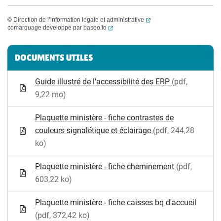
(ouverture dans un nouvel
©
Direction de l’information légale et administrative
(ouverture dans un nouvel onglet)
comarquage developpé par
baseo.io
Informations complémentaires
DOCUMENTS UTILES
Guide illustré de l'accessibilité des ERP
(pdf,
9,22 mo)
Plaquette ministère - fiche contrastes de
couleurs signalétique et éclairage
(pdf, 244,28
ko)
Plaquette ministère - fiche cheminement
(pdf,
603,22 ko)
Plaquette ministère - fiche caisses bq d'accueil
(pdf, 372,42 ko)