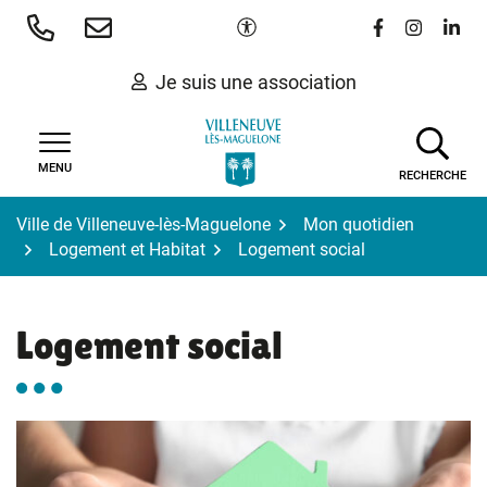
Gestion des traceurs
Aller
Paramètres d'accessibilité
Lien vers le 
Lien vers
Lien 
au
contenu
Je suis une association
MENU
RECHERCHE
Ville de Villeneuve-lès-Maguelone
Mon quotidien
Logement et Habitat
Logement social
Logement social