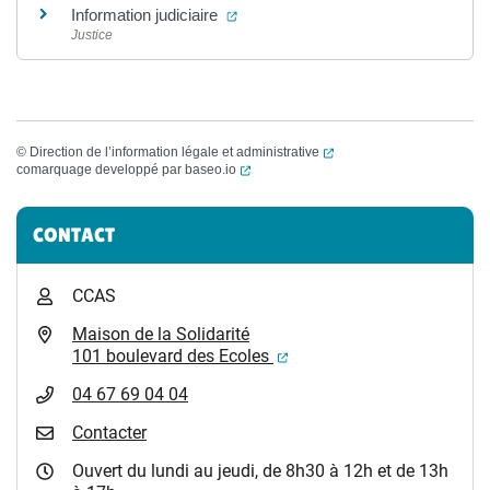
(ouverture dans un nouvel onglet)
Information judiciaire
Justice
(ouverture dans un nouvel
©
Direction de l’information légale et administrative
(ouverture dans un nouvel onglet)
comarquage developpé par
baseo.io
Informations complémentaires
CONTACT
CCAS
Maison de la Solidarité
(ouverture dans un nouvel
101 boulevard des Ecoles
04 67 69 04 04
Contacter
Ouvert du lundi au jeudi, de 8h30 à 12h et de 13h