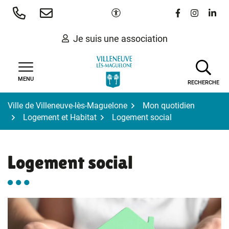
Gestion des traceurs
Aller
Paramètres d'accessibilité
Lien vers le 
Lien vers
Lien 
au
contenu
Je suis une association
MENU
RECHERCHE
Ville de Villeneuve-lès-Maguelone
Mon quotidien
Logement et Habitat
Logement social
Logement social